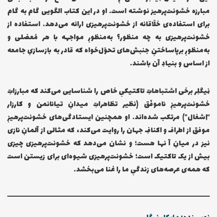
مبارزه خشونت‌پرهیز نوشته است. او در این کتاب الگویی گام به گام
برای استفاده‌ی خلّاقانه از خشونت‌پرهیزی ارائه می‌دهد. استفاده از
خشونت‌پرهیزی به چه منظور؟ به‌منظورِ مواجهه با هر مُعضلی و
به‌منظورِ برپاساختنِ جنبش‌های تحوّل‌خواه که قادر به بازسازیِ جامعه
از اساس و بنیادِ آن باشند.
نِیگلِر برخی اشتباهاتِ تاکتیکیِ خاص را شناسایی می‌کند که مبارزاتِ
خشونت‌پرهیزِ ناموفّق (نظیر تظاهراتِ میدانِ تیانانمن و کارزار
“اِشغال”) مرتکب شده‌اند. او همچنین ایستادگی‌های خشونت‌پرهیزِ
موفق از اطراف و اکنافِ جهان را روایت می‌کند، که مثالی از آلمانِ نازی
نیز در میانِ آ نها هست؛ و نشان می‌دهد که خشونت‌پرهیزی چیزی
بیش از یک تاکتیک است؛ خشونت‌پرهیزی شیوه‌ای برای زیستن است
که همه‌ی عرصه‌های زندگیِ ما را غنا می‌بخشد.