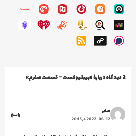
2 دیدگاه دربارهٔ «بیبلیوکست – قسمت صفرم»
صابر
پاسخ
2022-06-12 در 20:15