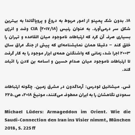
۱۸… بدون شک پمپئو از امور مربوط به دروغ و پروپاگاندا به بهترین
شکل سر درمی‌آورد. به عنوان رئیس CIA (۲۰۱۷/۱۸) وقت و انرژی
بسیاری صرف آن کرد که ارتباطات ناموجود میان القاعده و تهران را
خلق کند – دقیقا همان نمایشنامه‌ای که پیش از جنگ عراق سال
۲۰۰۳ اجرا شد، زمانی که واشنگتن همه‌ی ابزار موجود را به کار گرفت
تا ارتباطات ناموجود میان صدام حسین و اسامه بن لادن را اثبات
کند.
قس. میشائیل لودرس: آرماگدون در مشرق زمین. چگونه ارتباطات
سعودی نگاهشان را به ایران معطوف می‌کنند، مونیخ ۲۰۱۸، ص.۲۲۵
Michael Lüders: Armageddon im Orient. Wie die
Saudi-Connection den Iran ins Visier nimmt, München
2018, S. 225 ff