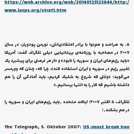
https://web.archive.org/web/20140125123844/http:/
www.iasps.org/strat1.htm
۵… به صراحت و هم‌نوا با برادر اعتقادی‌اش، نورمن پودورتز، در سال
۲۰۰۷ در مصاحبه با روزنامه‌ی بریتانیایی دیلی تلگراف گفت: آمریکا
«باید رژیم‌های ایران و سوریه را نابود» و «از هر فرصتی برای پیشبرد یک
تغییر رژیم در سوریه و ایران استفاده کند». چرا که، چنان که وورمسر
می‌گوید: «وقتی که شروع به شلیک کردیم، باید آمادگی آن را هم
داشته باشیم که کار را به انتها برسانیم.»
تلگراف، ۵ اکتبر ۲۰۰۷: ایالات متحده ٬باید رژیم‌های ایران و سوریه را
در هم بشکند٬؛
The Telegraph, 5. Oktober 2007:
US ‹must break Iran