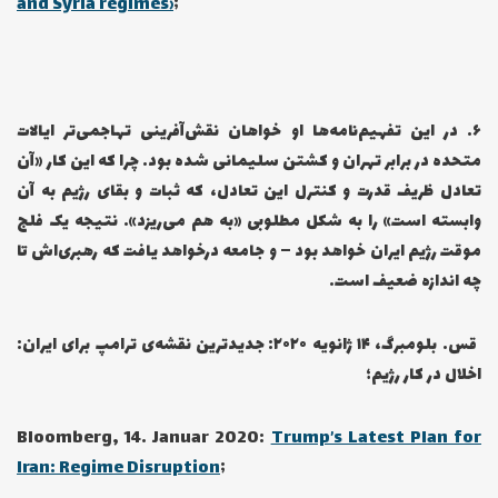
and Syria regimes›
;
۶… در این تفهیم‌نامه‌ها او خواهان نقش‌آفرینی تهاجمی‌تر ایالات
متحده در برابر تهران و کشتن سلیمانی شده بود. چرا که این کار «آن
تعادل ظریف قدرت و کنترل این تعادل، که ثبات و بقای رژیم به آن
وابسته است» را به شکل مطلوبی «به هم می‌ریزد». نتیجه یک فلج
موقت رژیم ایران خواهد بود – و جامعه درخواهد یافت که رهبری‌اش تا
چه اندازه ضعیف است.
قس. بلومبرگ، ۱۴ ژانویه ۲۰۲۰: جدیدترین نقشه‌ی ترامپ برای ایران:
اخلال در کار رژیم؛
Bloomberg, 14. Januar 2020:
Trump’s Latest Plan for
Iran: Regime Disruption
;