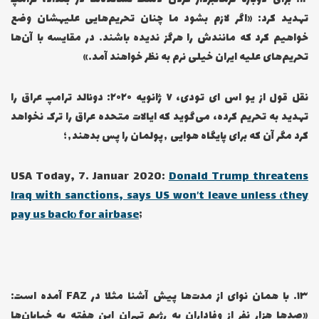
تهدید کرد: «اگر لازم بشود ما چنان تحریم‌هایی علیهشان وضع
خواهیم کرد که مانندش را هرگز ندیده باشند. در مقایسه با آن‌ها
تحریم‌های علیه ایران خیلی نرم به نظر خواهند آمد.»
نقل قول از یو اس ای تودی، ۷ ژانویه ۲۰۲۰: دونالد ترامپ عراق را
تهدید به تحریم کرده، می‌گوید که ایالات متحده عراق را ترک نخواهد
کرد مگر آن که برای پایگاه هوایی ٬پولمان را پس بدهند٬؛
USA Today, 7. Januar 2020:
Donald Trump threatens
Iraq with sanctions, says US won’t leave unless ‹they
pay us back› for airbase
;
۱۳… با همان نوای از مدت‌ها پیش آشنا مثلا در FAZ آمده است:
«صدها هزار نفر از وفاداران به رژیم تهران این هفته به خیابان‌ها