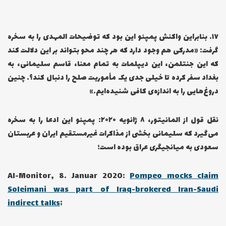
۱۷… بنابراین واکنش پمپئو این بود که توضیحات المهدی را به سخره
گرفت: «مدرکی هم وجود دارد که هر چند محو بتواند بر این دلالت کند
که این جنتلمن، این دیپلمات به تمام معنا، قاسم سلیمانی، به
بغداد سفر کرده تا خیلی جدی یک مأموریت صلح را دنبال کند؟… چنین
دروغ‌هایی را به اندازه‌ی کافی شنیده‌ایم.»
نقل قول از المانیتور، ۸ ژانویه ۲۰۲۰: پمپئو این ادعا را به سخره
می‌گیرد که سلیمانی بخشی از مذاکرات غیرمستقیم ایران و عربستان
سعودی به میانجیگری عراق بوده است؛
Al-Monitor, 8. Januar 2020:
Pompeo mocks claim
Soleimani was part of Iraq-brokered Iran-Saudi
indirect talks
;