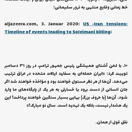
خط زمانی وقایع منتهی به ترور سلیمانی؛
aljazeera.com, 3. Januar 2020:
US -Iran tensions:
Timeline of events leading to Soleimani killing
;
۱۰… با لحن آشنای همیشگی رئیس جمهور ترامپ در روز ۳۱ دسامبر
توییت کرد: «ایران حمله‌ای به سفارت ایالات متحده در عراق ترتیب
می‌دهد. آن‌ها از هر نظر مسئول خواهند بود و مؤاخذه خواهند شد اگر
جان انسانی از دست برود یا خسارتی به هر یک از پایگاه‌های ما وارد
شود. آن‌ها (با حروف بزرگ) بهایی بسیار سنگین خواهند پرداخت! این
یک هشدار نیست، بلکه یک تهدید است. سال نو مبارک!»
نقل قول از همان.