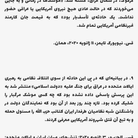
کرکوک، در شمال عراق، کشته شد: «موشک‌ها در زمانی و به جایی
می‌خوردند که در حالت عادی هیچ نیروی آمریکایی یا عراقی حضور
نداشت. یک حادثه‌ی تأسف‌بار بود» که به قیمت جان کارمند
غیرنظامی آمریکایی تمام شد.
قس. نیویورک تایمز، ۱۱ ژانویه ۲۰۲۰، همان.
۹… در بیانیه‌ای که در پی این حادثه از سوی ائتلاف نظامی به رهبری
ایالات متحده در عراق برای جنگ علیه «دولت اسلامی» منتشر شد به
این پرسش پاسخی داده نشده بود که چه کسی موشک مرگبار را
شلیک کرده بود. تازه چند روز بعد از آن بود که نمایندگان دولت در
واشنگتن شبه نظامیان طرفدار ایران کتائب حزب الله را مسئول حمله
و به تبع آن قتل شهروند آمریکایی معرفی کردند.
قس. الجزیره، ۳ ژانویه ۲۰۲۰: تنش‌های میان ایران و ایالات متحده: