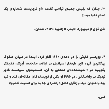
۳… چنان که رئیس جمهور ترامپ گفت: «او تروریست شماره‌ی یک
تمام دنیا بود.»
نقل قول از نیویورک تایمز، ۱۱ ژانویه ۲۰۲۰، همان.
۴… وورمسر کارش را در دهه‌ی ۱۹۹۰ آغاز کرد، ابتدا در میان صفوف
بزرگترین گروه لابی طرفدار اسرائیل در ایالات متحده، آیپک، دقیقتر
بگوییم در «اندیشکده»ی متعلق به آن، انستیتوی سیاست خاور
نزدیک در واشنگتن. در ۱۹۹۶ او یکی از نویسندگان مقاله‌ای تند و تیز
بود با عنوان «یک بازنگری کامل: راهبردی جدید برای امنیت قلمرو»
قس.