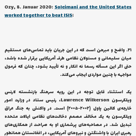
Ozy, 8. Januar 2020:
Soleimani and the United States
worked together to beat ISIS
;
۲۱… واضح و مبرهن است که در این جریان باید تماس‌های مستقیم
میان سلیمانی و مسئولان نظامی طرف آمریکایی برقرار شده باشد،
حتی اگر این مسأله رسما نه انکار و نه تأیید بشود، چنان که فرمول
مواجهه با چنین مواردی ایجاب می‌کند.
یک استثناء قابل توجه در این رویه سرهنگ بازنشسته لارنس
ویلکرسون Lawrence Wilkerson، رئیس ستاد در وزارت امور
خارجه‌ی کالین پاول (۲۰۰۲-۲۰۰۵) است. در واکنش به جنگ عراق
ویلکرسون به یک مخالف مصمم دخالت‌های نظامی ایالات متحده
تبدیل شد. در مصاحبه‌های پرشماری او به صراحت از همکاری‌های
رهبری ایران با واشنگتن و نیروهای آمریکایی، در افغانستان همانطور