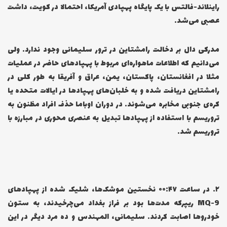
راینلاند-فالتس با یک پایگاه پهپادی آمریکا، احتمالا در کویت، داشت
عصبی می‌شد.
مدرکی دال بر دخالت رامشتاین در ترور سلیمانی وجود ندارد. ولی
می‌دانیم که اطلاعات ماهواره‌ای مربوط با پهپادهای حاضر در عملیات
مثلا در افغانستان، پاکستان، یمن، عراق و آفریقا به طور کلی در
رامشتاین دریافت شده و به خلبان‌های پهپادها در ایالات متحده یا
کره‌ی جنوبی مخابره می‌شوند. در دوران اوباما حذف افراد مظنون به
تروریسم با استفاده از پهپادها تبدیل به عنصری محوری در مبارزه با
تروریسم شد.
۲… در ساعت ۰۰:۴۷ نخستین موشک‌ها، شلیک شده از پهپادهای
MQ-9 ریپرکه مدت‌ها بود بر فراز بغداد می‌چرخیدند، به ستون
خودروها اصابت کردند. سلیمانی، المهندس و ده مرد دیگر در این