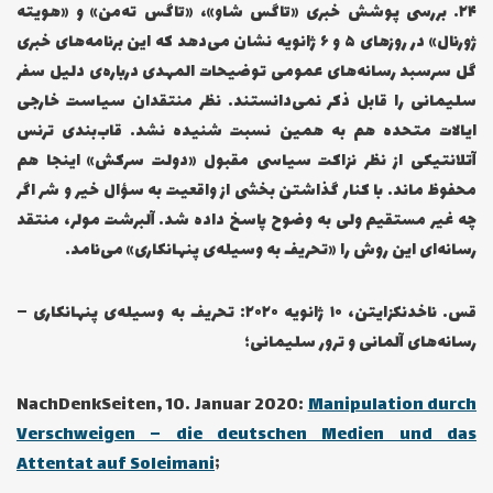
۲۴… بررسی پوشش خبری «تاگس شاو»، «تاگس ته‌من» و «هویته
ژورنال» در روزهای ۵ و ۶ ژانویه نشان می‌دهد که این برنامه‌های خبری
گل سرسبد رسانه‌های عمومی توضیحات المهدی درباره‌ی دلیل سفر
سلیمانی را قابل ذکر نمی‌دانستند. نظر منتقدان سیاست خارجی
ایالات متحده هم به همین نسبت شنیده نشد. قاب‌بندی ترنس
آتلانتیکی از نظر نزاکت سیاسی مقبول «دولت سرکش» اینجا هم
محفوظ ماند. با کنار گذاشتن بخشی از واقعیت به سؤال خیر و شر اگر
چه غیر مستقیم ولی به وضوح پاسخ داده شد. آلبرشت مولر، منتقد
رسانه‌ای این روش را «تحریف به وسیله‌ی پنهانکاری» می‌نامد.
قس. ناخدنکزایتن، ۱۰ ژانویه ۲۰۲۰: تحریف به وسیله‌ی پنهانکاری –
رسانه‌های آلمانی و ترور سلیمانی؛
NachDenkSeiten, 10. Januar 2020:
Manipulation durch
Verschweigen – die deutschen Medien und das
Attentat auf Soleimani
;